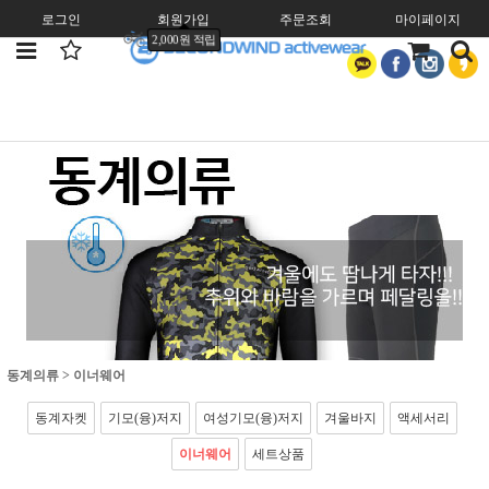
로그인
회원가입
주문조회
마이페이지
2,000원 적립
동계의류
>
이너웨어
동계자켓
기모(융)저지
여성기모(융)저지
겨울바지
액세서리
이너웨어
세트상품