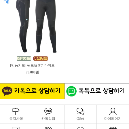
[방풍기모] 윈드월 9부 타이츠
76,000원
공지사항
카톡상담
Q&A
마이페이지