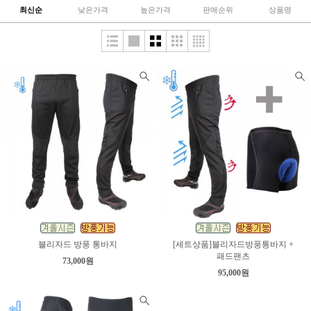
최신순
낮은가격
높은가격
판매순위
상품명
블리자드 방풍 통바지
[세트상품]블리자드방풍통바지 +
패드팬츠
73,000원
95,000원