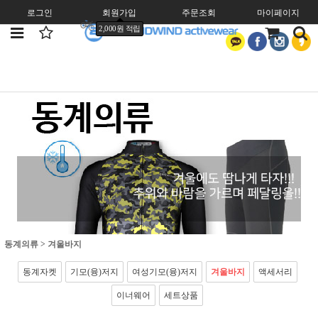
로그인
회원가입
주문조회
마이페이지
2,000원 적립
동계의류
>
겨울바지
동계자켓
기모(융)저지
여성기모(융)저지
겨울바지
액세서리
이너웨어
세트상품