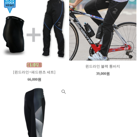
윈드라인 블랙 통바지
[윈드라인+패드팬츠 세트]
39,000원
66,000원