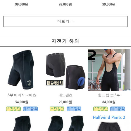
99,000원
99,000원
99,000원
더보기
+
자전거 하의
5부 베이직 타이츠
패드팬츠
윈드 빕 숏 5부
54,000원
29,000원
84,000원