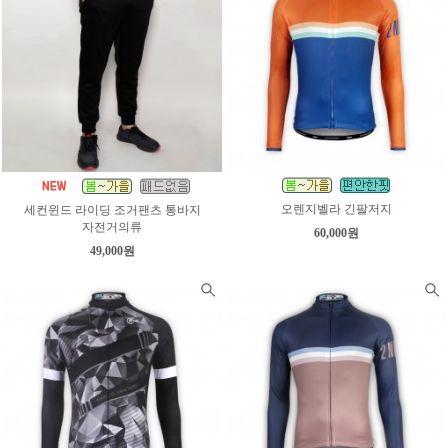
오렌지벨라 긴팔저지
세컨윈드 라이딩 조거팬츠 통바지
자전거의류
60,000원
49,000원