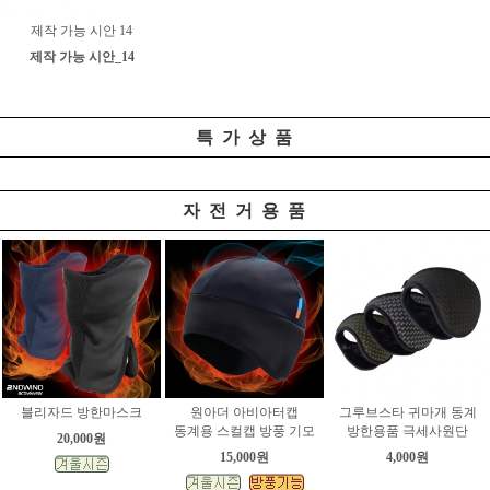
제작 가능 시안 14
제작 가능 시안_14
특 가 상 품
자 전 거 용 품
블리자드 방한마스크
원아더 아비아터캡
그루브스타 귀마개 동계
동계용 스컬캡 방풍 기모
방한용품 극세사원단
20,000원
15,000원
4,000원