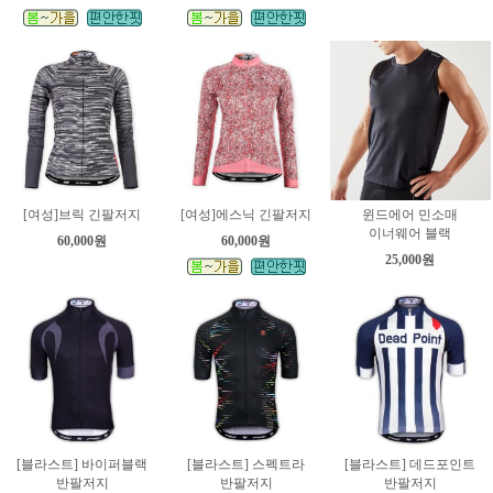
[여성]브릭 긴팔저지
[여성]에스닉 긴팔저지
윈드에어 민소매
이너웨어 블랙
60,000원
60,000원
25,000원
[블라스트] 바이퍼블랙
[블라스트] 스펙트라
[블라스트] 데드포인트
반팔저지
반팔저지
반팔저지