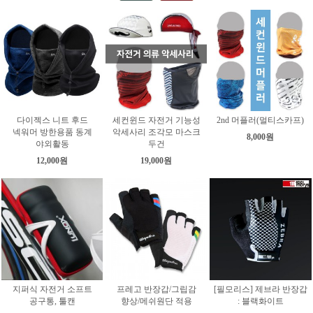
다이젝스 니트 후드
세컨윈드 자전거 기능성
2nd 머플러(멀티스카프)
넥워머 방한용품 동계
악세사리 조각모 마스크
8,000원
야외활동
두건
12,000원
19,000원
지퍼식 자전거 소프트
프레고 반장갑/그립감
[필모리스] 제브라 반장갑
공구통, 툴캔
향상/메쉬원단 적용
: 블랙화이트