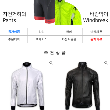
특가상품
상의
하의
여성의류
주문제작
액세서리
자전거용품
동계의류
추 천 상 품