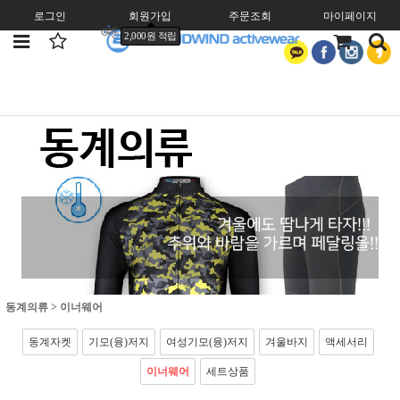
로그인
회원가입
주문조회
마이페이지
2,000원 적립
동계의류
>
이너웨어
동계자켓
기모(융)저지
여성기모(융)저지
겨울바지
액세서리
이너웨어
세트상품