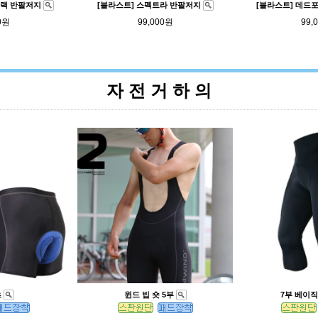
블랙 반팔저지
[블라스트] 스펙트라 반팔저지
[블라스트] 데드
0원
99,000원
99,
자 전 거 하 의
츠
윈드 빕 숏 5부
7부 베이