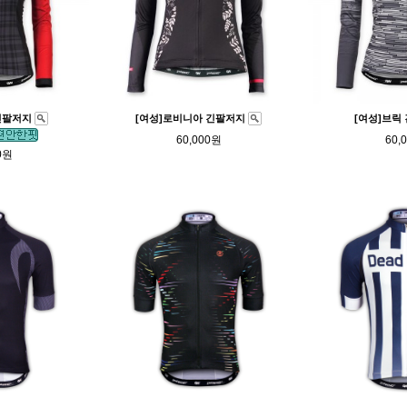
긴팔저지
[여성]로비니아 긴팔저지
[여성]브릭
60,000원
60,
0원