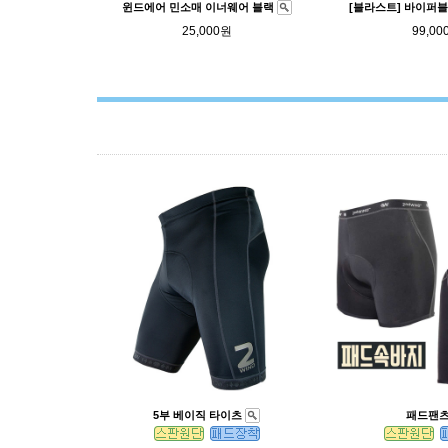
윈드에어 민소매 이너웨어 블랙
[블라스트] 바이퍼
25,000원
99,00
5부 베이직 타이츠
패드팬