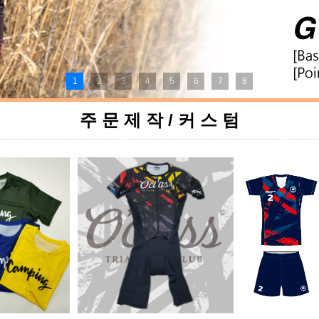
1
2
3
4
5
6
7
8
주 문 제 작 / 커 스 텀