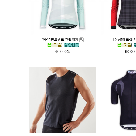
[여성]민트밴드 긴팔저지
[여성]레드샵 
60,000원
60,00