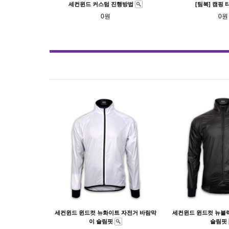
세컨윈드 커스텀 진행방법
[팀복] 캠핑
0원
0원
세컨윈드 윈드컷 뉴화이트 자전거 바람막
세컨윈드 윈드컷 뉴블
이 슬림핏
슬림핏