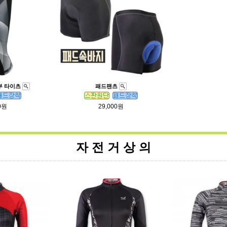
부 타이츠
패드팬츠
0원
29,000원
자 전 거 상 의