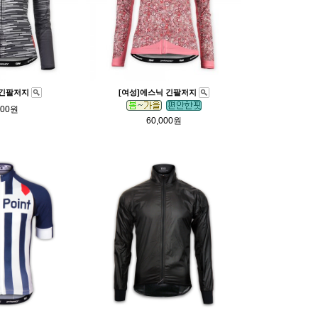
 긴팔저지
[여성]에스닉 긴팔저지
000원
60,000원