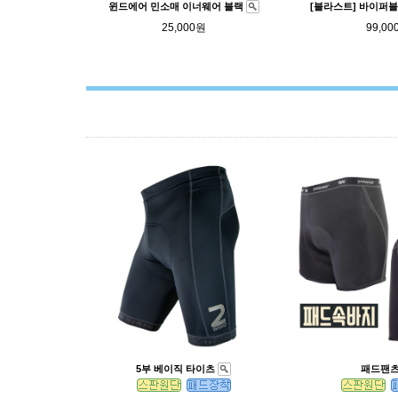
윈드에어 민소매 이너웨어 블랙
[블라스트] 바이퍼
25,000원
99,00
5부 베이직 타이츠
패드팬