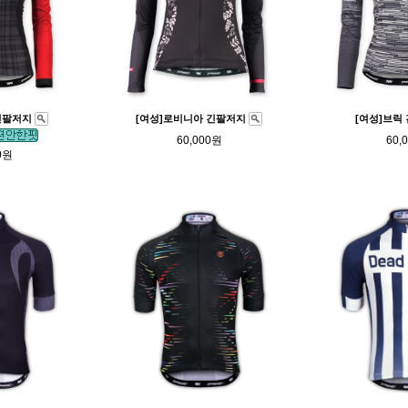
긴팔저지
[여성]로비니아 긴팔저지
[여성]브릭
60,000원
60,
0원