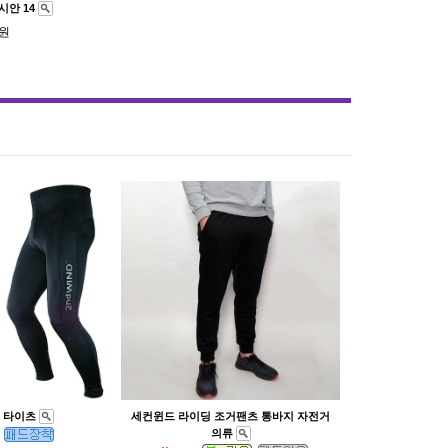
시안 14
0원
직 타이츠
세컨윈드 라이딩 조거팬츠 통바지 자전거
의류