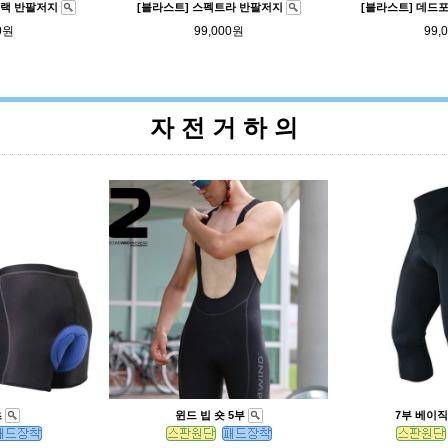
블랙 반팔저지
[블라스트] 스펙트라 반팔저지
[블라스트] 데드
0원
99,000원
99,
자 전 거 하 의
츠
윈드 빕 숏 5부
7부 베이