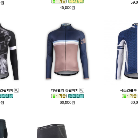
59,
0원
45,000원
 긴팔저지
키위벨리 긴팔저지
샥스킨블루
0원
60,000원
60,