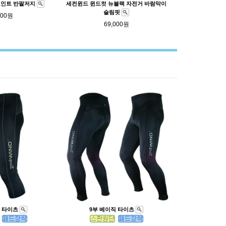
포인트 반팔저지
세컨윈드 윈드컷 뉴블랙 자전거 바람막이
슬림핏
000원
69,000원
직 타이츠
9부 베이직 타이츠