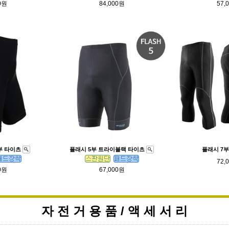
0원
84,000원
57,
부 타이츠
플래시 5부 트라이블랙 타이츠
플래시 7
72,
0원
67,000원
자 전 거 용 품 / 액 세 서 리