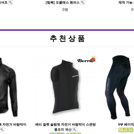
 티셔츠
[팀복] 오클래스 원피스
제작 가능 
0원
추 천 상 품
랙 자전거 바람막이
베리 질렛 슬림핏 자전거 바람막이 스판방
9부 베이
풍조끼 국산