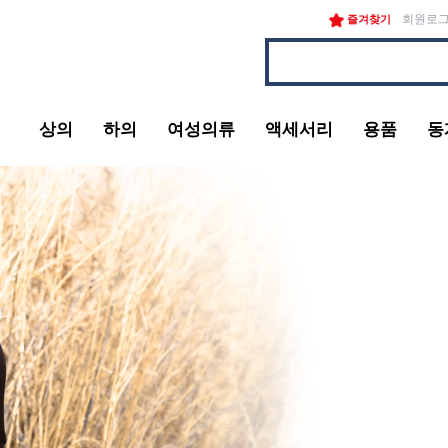
회원로
즐겨찾기
상의
하의
여성의류
액세서리
용품
동