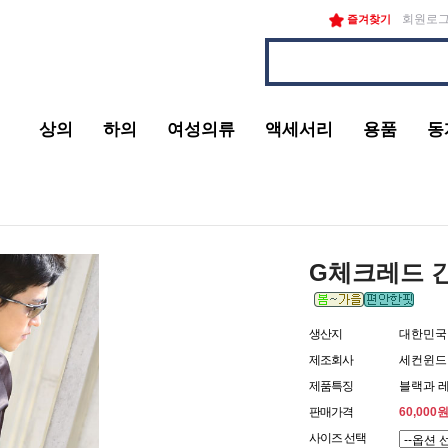
회원로
즐겨찾기
상의
하의
여성의류
액세서리
용품
동
G체크레드 
생산지
대한민국
제조회사
세컨윈드
제품특징
블랙과 
판매가격
60,000
사이즈 선택