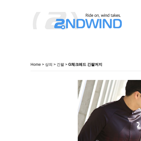
Home
>
상의
>
긴팔
>
G체크레드 긴팔저지