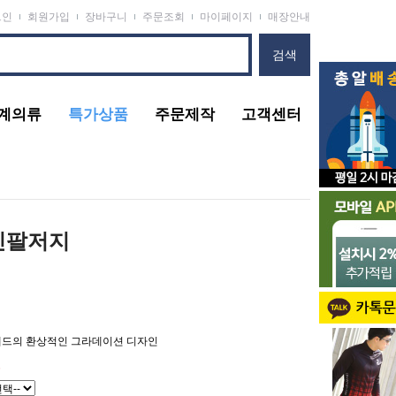
그인
회원가입
장바구니
주문조회
마이페이지
매장안내
계의류
특가상품
주문제작
고객센터
긴팔저지
레드의 환상적인 그라데이션 디자인
원