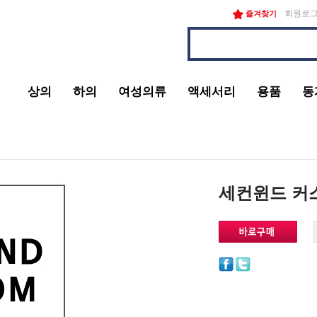
회원로
즐겨찾기
상의
하의
여성의류
액세서리
용품
동
세컨윈드 커